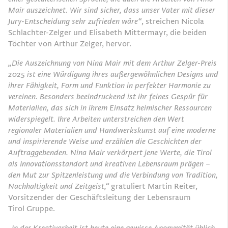
Mair auszeichnet. Wir sind sicher, dass
unser Vater mit dieser
Jury-Entscheidung sehr zufrieden wäre“
, streichen Nicola
Schlachter-Zelger und Elisabeth Mittermayr, die beiden
Töchter von Arthur Zelger, hervor.
„Die Auszeichnung von Nina Mair mit dem Arthur Zelger-Preis
2025 ist eine Würdigung ihres
außergewöhnlichen Designs und
ihrer Fähigkeit, Form und Funktion in perfekter Harmonie zu
vereinen. Besonders beeindruckend ist ihr feines Gespür für
Materialien, das sich in ihrem Einsatz
heimischer Ressourcen
widerspiegelt. Ihre Arbeiten unterstreichen den Wert
regionaler Materialien
und Handwerkskunst auf eine moderne
und inspirierende Weise und erzählen die Geschichten der
Auftraggebenden. Nina Mair verkörpert jene Werte, die Tirol
als Innovationsstandort und kreativen
Lebensraum prägen –
den Mut zur Spitzenleistung und die Verbindung von Tradition,
Nachhaltigkeit
und Zeitgeist,“
gratuliert Martin Reiter,
Vorsitzender der Geschäftsleitung der Lebensraum
Tirol Gruppe.
„In der Kreativarbeit ist heute eine gewisse Anonymität üblich