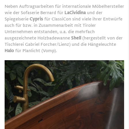
Neben Auftragsarbeiten für internationale Möbelhersteller
wie der Sofaserie Bernard für
LaCividina
und der
Spiegelserie
Cypris
für ClassiCon sind viele ihrer Entwürfe
auch für bzw. in Zusammenarbeit mit Tiroler
Unternehmen entstanden, u.a. die mehrfach
ausgezeichnete Holzbadewanne
Shell
(hergestellt von der
Tischlerei Gabriel Forcher/Lienz) und die Hängeleuchte
Halo
für Planlicht (Vomp).