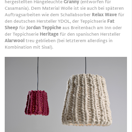
hergestellten Hängeleuchte
Granny
(entworfen für
Casamania). Dem Material Wolle ist sie auch bei späteren
Auftragsarbeiten wie dem Schallabsorber
Relax Wave
für
den deutschen Hersteller YDOL, der Teppichserie
Fat
Sheep
für
Jordan Teppiche
aus Breitenbach am Inn oder
der Teppichserie
Heritage
für den spanischen Hersteller
Alarwool
treu geblieben (bei letzterem allerdings in
Kombination mit Sisal).