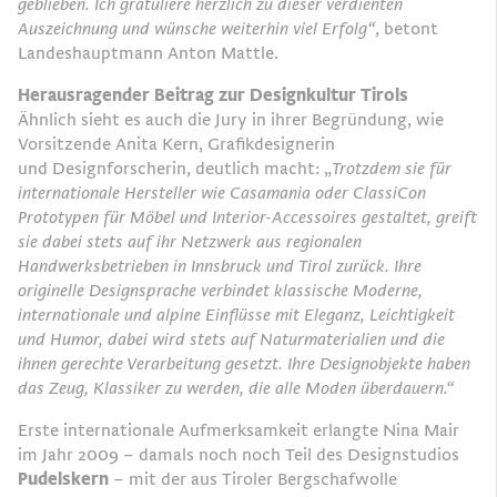
geblieben. Ich gratuliere herzlich zu dieser verdienten
Auszeichnung und wünsche weiterhin
viel Erfolg“
, betont
Landeshauptmann Anton Mattle.
Herausragender Beitrag zur Designkultur Tirols
Ähnlich sieht es auch die Jury in ihrer Begründung, wie
Vorsitzende Anita Kern, Grafikdesignerin
und Designforscherin, deutlich macht: „
Trotzdem sie für
internationale Hersteller wie Casamania oder
ClassiCon
Prototypen für Möbel und Interior-Accessoires gestaltet, greift
sie dabei stets auf ihr
Netzwerk aus regionalen
Handwerksbetrieben in Innsbruck und Tirol zurück. Ihre
originelle
Designsprache verbindet klassische Moderne,
internationale und alpine Einflüsse mit Eleganz,
Leichtigkeit
und Humor, dabei wird stets auf Naturmaterialien und die
ihnen gerechte Verarbeitung
gesetzt. Ihre Designobjekte haben
das Zeug, Klassiker zu werden, die alle Moden überdauern.“
Erste internationale Aufmerksamkeit erlangte Nina Mair
im Jahr 2009 – damals noch noch Teil des Designstudios
Pudelskern
– mit der aus Tiroler Bergschafwolle