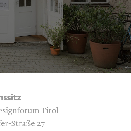
nssitz
esignforum Tirol
er-Straße 27