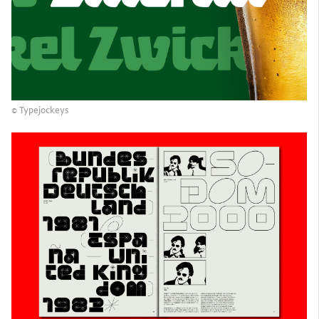
© Typejockeys