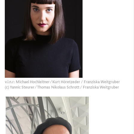
v.l.n.r: Michael Hochleitner ⁄ Kurt Höretzeder / Franziska Weitgruber
(c) Yannic Steurer ⁄ Thomas Nikolaus Schrott / Franziska Weitgruber