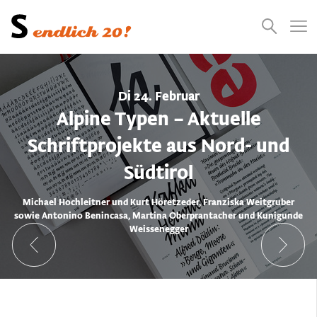
Presse
Empfehlungen
Suchen
Videos
Jobs
Di 24. Februar
Alpine Typen – Aktuelle
Schriftprojekte aus Nord- und
Südtirol
Michael Hochleitner und Kurt Höretzeder, Franziska Weitgruber
sowie Antonino Benincasa, Martina Oberprantacher und Kunigunde
Weissenegger