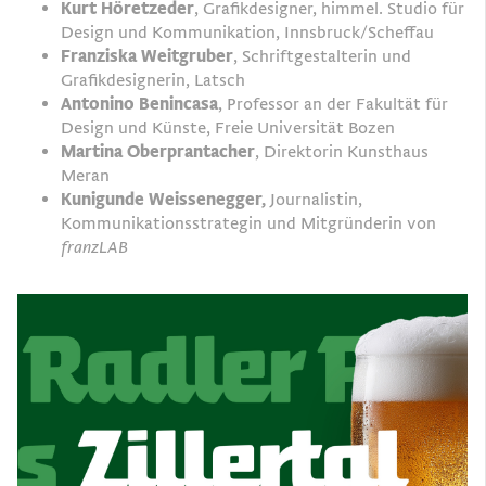
Kurt Höretzeder
, Grafikdesigner, himmel. Studio für
Design und Kommunikation, Innsbruck/Scheffau
Franziska Weitgruber
, Schriftgestalterin und
Grafikdesignerin, Latsch
Antonino Benincasa
, Professor an der Fakultät für
Design und Künste, Freie Universität Bozen
Martina Oberprantacher
, Direktorin Kunsthaus
Meran
Kunigunde Weissenegger,
Journalistin,
Kommunikationsstrategin und Mitgründerin von
franzLAB