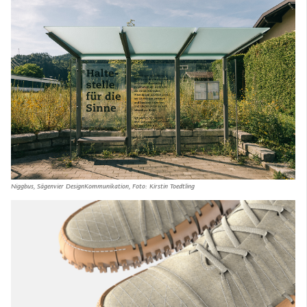
Niggbus, Sägenvier DesignKommunikation, Foto: Kirstin Toedtling