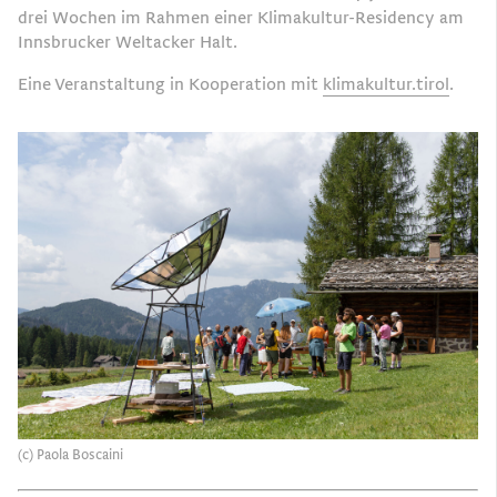
drei Wochen im Rahmen einer Klimakultur-Residency am
Innsbrucker Weltacker Halt.
Eine Veranstaltung in Kooperation mit
klimakultur.tirol
.
(c) Paola Boscaini