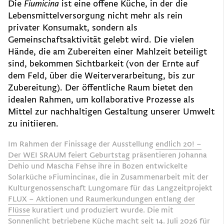
Die
Fiumicina
ist eine offene Küche, in der die
Lebensmittelversorgung nicht mehr als rein
privater Konsumakt, sondern als
Gemeinschaftsaktivität gelebt wird. Die vielen
Hände, die am Zubereiten einer Mahlzeit beteiligt
sind, bekommen Sichtbarkeit (von der Ernte auf
dem Feld, über die Weiterverarbeitung, bis zur
Zubereitung). Der öffentliche Raum bietet den
idealen Rahmen, um kollaborative Prozesse als
Mittel zur nachhaltigen Gestaltung unserer Umwelt
zu initiieren.
Im Rahmen der Finissage der Ausstellung
endlich 20! –
Der WEI SRAUM feiert Geburtstag
präsentieren Johanna
Dehio und Mascha Fehse ihre in Bozen entwickelte
Solarküche »Fiumincina«, die in Zusammenarbeit mit der
Kulturgenossenschaft Lungomare für das Langzeitprojekt
FLUX – Aktionen und Raumerkundungen entlang der
Flüsse
kuratiert und produziert wurde. Die mit
Sonnenlicht betriebene Küche macht seit 14. Juli 2026 für