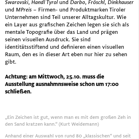
Swarovski
,
Handl Tyrol
und
Darbo
,
Fröschl
,
Dinkhauser
und
MPreis
– Firmen- und Produktmarken Tiroler
Unternehmen sind Teil unserer Alltagskultur. Wie
ein Layer aus grafischen Zeichen legen sie sich als
mentale Topografie über das Land und prägen
seinen visuellen Ausdruck. Sie sind
identitätsstiftend und definieren einen visuellen
Raum, den es in dieser Art eben nur hier zu sehen
gibt.
Achtung: am Mittwoch, 25.10. muss die
Ausstellung ausnahmnsweise schon um 17:00
schließen.
„Ein Zeichen ist gut, wenn man es mit dem großen Zeh in
den Sand kratzen kann.“ (Kurt Weidemann)
Anhand einer Auswahl von rund 80 „klassischen“ und seit