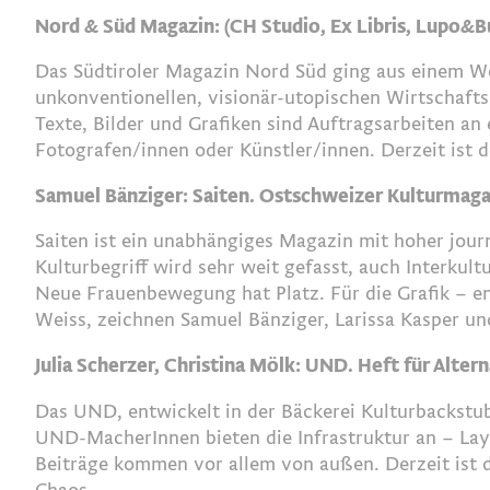
Nord & Süd Magazin: (CH Studio, Ex Libris, Lupo&B
Das Südtiroler Magazin Nord Süd ging aus einem We
unkonventionellen, visionär-utopischen Wirtschaftsm
Texte, Bilder und Grafiken sind Auftragsarbeiten an
Fotografen/innen oder Künstler/innen. Derzeit ist 
Samuel Bänziger: Saiten. Ostschweizer Kulturmaga
Saiten ist ein unabhängiges Magazin mit hoher journ
Kulturbegriff wird sehr weit gefasst, auch Interkult
Neue Frauenbewegung hat Platz. Für die Grafik – e
Weiss, zeichnen Samuel Bänziger, Larissa Kasper und
Julia Scherzer, Christina Mölk: UND. Heft für Alte
Das UND, entwickelt in der Bäckerei Kulturbackstub
UND-MacherInnen bieten die Infrastruktur an – Layou
Beiträge kommen vor allem von außen. Derzeit ist 