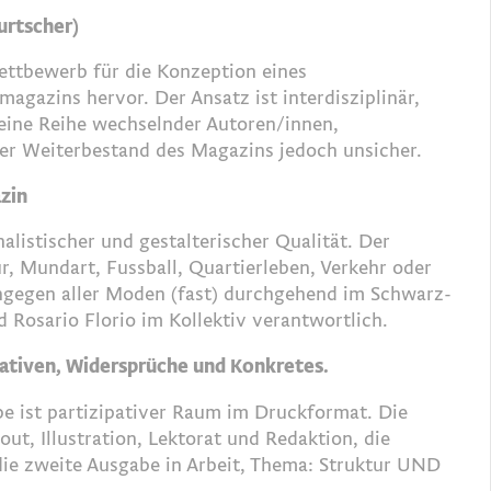
urtscher)
ttbewerb für die Konzeption eines
agazins hervor. Der Ansatz ist interdisziplinär,
 eine Reihe wechselnder Autoren/innen,
der Weiterbestand des Magazins jedoch unsicher.
zin
alistischer und gestalterischer Qualität. Der
ur, Mundart, Fussball, Quartierleben, Verkehr oder
ngegen aller Moden (fast) durchgehend im Schwarz-
 Rosario Florio im Kollektiv verantwortlich.
rnativen, Widersprüche und Konkretes.
e ist partizipativer Raum im Druckformat. Die
t, Illustration, Lektorat und Redaktion, die
die zweite Ausgabe in Arbeit, Thema: Struktur UND