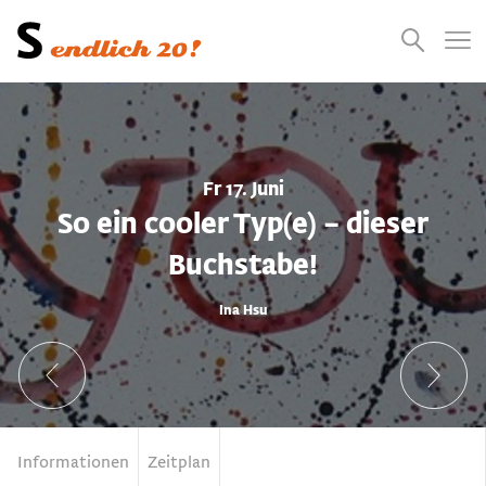
Presse
Empfehlungen
Suchen
Videos
Jobs
Fr 17. Juni
So ein cooler Typ(e) – dieser
Buchstabe!
Ina Hsu
Informationen
Zeitplan