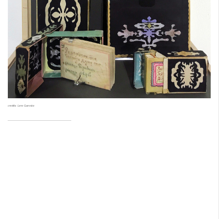
credits: Lera Guevska
.................................................................