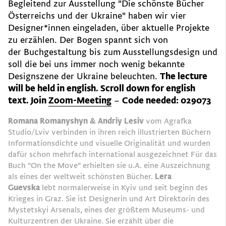
Begleitend zur Ausstellung "Die schönste Bücher
Österreichs und der Ukraine" haben wir vier
Designer*innen eingeladen, über aktuelle Projekte
zu erzählen. Der Bogen spannt sich von
der Buchgestaltung bis zum Ausstellungsdesign und
soll die bei uns immer noch wenig bekannte
Designszene der Ukraine beleuchten.
The lecture
will be held in english. Scroll down for english
text.
Join
Zoom-Meeting
–
Code needed: 029073
Romana Romanyshyn & Andriy Lesiv
vom Agrafka
Studio/Lviv verbinden in ihren reich illustrierten Büchern
Informationsdichte und visuelle Originalität und wurden
dafür schon mehrfach international ausgezeichnet Für das
Buch "On the Move" erhielten sie u.A. eine Auszeichnung
als eines der weltweit schönsten Bücher.
Lera
Guevska
lebt normalerweise in Kyiv und seit beginn des
Krieges in Graz. Sie ist Designerin und Art Direktorin des
Mystetskyi Arsenals, eines der größtem Museums- und
Kulturzentren der Ukraine. Sie erzählt über die