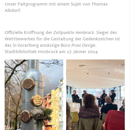
Unser Faltprogramm mit einem Sujet von Thomas
Albdorf.
Offizielle Eröffnung der
Zeitpunkte Innsbruck.
Sieger des
Wettbewerbes für die Gestaltung der Gedenkzeichen ist
das in Vorarlberg ansässige Büro
Proxi Design
.
Stadtbibliothek Innsbruck am 27. Jänner 2024