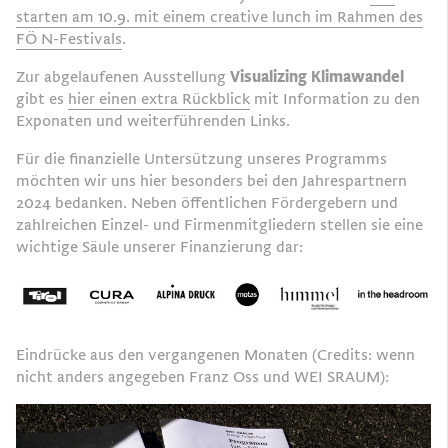
starten am 10.9. mit einem creative lunch im Rahmen des
FÖ N-Festivals
.
Zur abgelaufenen Ausstellung
Visualizing Klimawandel
gibt es
hier einen extra Rückblick
mit Information zu den
Exponaten und weiterführenden Links.
Für die finanzielle Untersützung unseres Programms
möchten wir uns hier besonders bei den Jahrespartnern
2024 bedanken. Neben öffentlichen Fördergebern und
zahlreichen Einzel- und Firmenmitgliedern stellen sie eine
wichtige Säule unserer Finanzierung dar:
Eindrücke aus den vergangenen Monaten (Credits: wenn
nicht anders angegeben Franz Oss und WEI SRAUM):