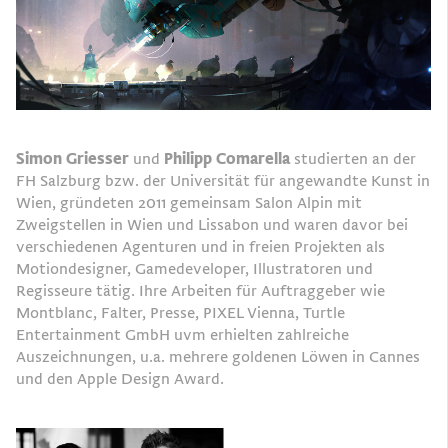
Simon Griesser
und
Philipp Comarella
studierten an der
FH Salzburg bzw. der Universität für angewandte Kunst in
Wien, gründeten 2011 gemeinsam Salon Alpin mit
Zweigstellen in Wien und Lissabon und waren davor bei
verschiedenen Agenturen und in freien Projekten als
Motiondesigner, Gamedeveloper, Illustratoren und
Regisseure tätig. Ihre Arbeiten für Auftraggeber wie
Montblanc, Falter, Presse, PIXEL Vienna, Turtle
Entertainment GmbH uvm erhielten zahlreiche
Auszeichnungen, u.a. mehrere goldenen Löwen in Cannes
und den Apple Design Award.