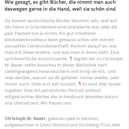
Wie gesagt, es gibt Bücher, die nimmt man auch
deswegen gerne in die Hand, weil sie schön sind.
Da können auchschiache Bücher darunter sein, weil auf
der Fähre in Griechenland eine Drecklache war, aber die
paar Flecken tun ja nichts. Ein gut erhaltener
Rindslederbrockhaus kann genauso schön sein wie ein
zerrupftes Cleverundsmartheft. Kommt darauf an, was
man mit ihnen erlebte. Und was man in ihnen sieht. Eine
sprichwörtliche Ansichtssache.
¶
Sagten wir zu Christoph
W. Bauer: Halte Ausschau in deiner Bibliothek nach
Lieblingsaugenschmausbüchern und bring sie mit. Und
rede darüber, warum sie dir gefallen. Immer wieder, oder
immer noch. Oder erst seit kurzem.
¶
Es wird eher locker
zugehen. Eine Art persönliches Portrait anhand
mitgebrachter Bücher des in Innsbruck lebenden Autors
und Übersetzers. Wir freuen uns!
Christoph W. Bauer
, geboren 1968 in Kärnten,
aufgewachsen in Lienz/Osttirol und Kirchberg/Tirol, lebt