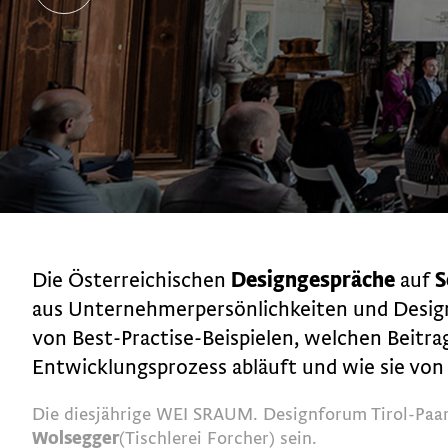
Die Österreichischen
Designgespräche
auf
S
aus Unternehmerpersönlichkeiten und Design
von Best-Practise-Beispielen, welchen Beitrag
Entwicklungsprozess abläuft und wie sie von 
Die diesjährige WEI SRAUM. Designforum Tirol-Paa
Wolsegger
(Tischlerei Forcher) sein.