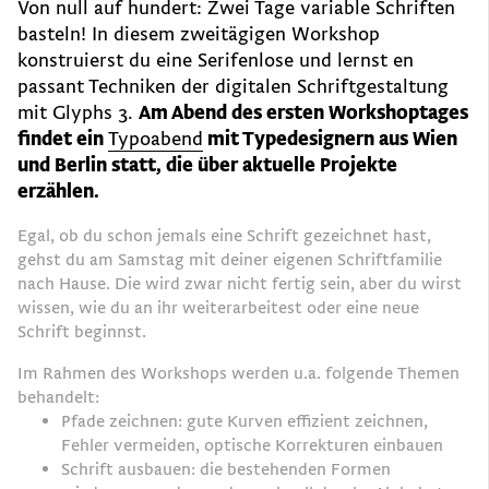
Von null auf hundert: Zwei Tage variable Schriften
basteln! In diesem zweitägigen Workshop
konstruierst du eine Serifenlose und lernst en
passant Techniken der digitalen Schriftgestaltung
mit Glyphs 3.
Am Abend des ersten Workshoptages
findet ein
Typoabend
mit Typedesignern aus Wien
und Berlin statt, die über aktuelle Projekte
erzählen.
Egal, ob du schon jemals eine Schrift gezeichnet hast,
gehst du am Samstag mit deiner eigenen Schriftfamilie
nach Hause. Die wird zwar nicht fertig sein, aber du wirst
wissen, wie du an ihr weiterarbeitest oder eine neue
Schrift beginnst.
Im Rahmen des Workshops werden u.a. folgende Themen
behandelt:
Pfade zeichnen: gute Kurven effizient zeichnen,
Fehler vermeiden, optische Korrekturen einbauen
Schrift ausbauen: die bestehenden Formen