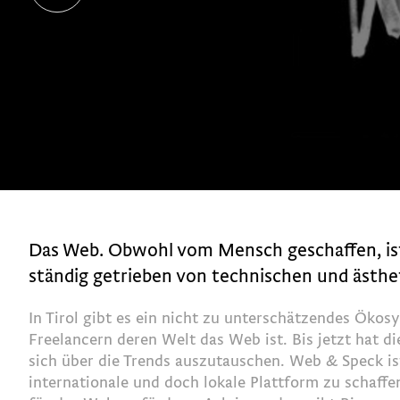
Das Web. Obwohl vom Mensch geschaffen, ist
ständig getrieben von technischen und ästhe
In Tirol gibt es ein nicht zu unterschätzendes Ök
Freelancern deren Welt das Web ist. Bis jetzt hat di
sich über die Trends auszutauschen. Web & Speck ist
internationale und doch lokale Plattform zu schaf