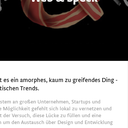
 es ein amorphes, kaum zu greifendes Ding -
tischen Trends.
osystem an großen Unternehmen, Startups und
e Möglichkeit gefehlt sich lokal zu vernetzen und
 der Versuch, diese Lücke zu füllen und eine
fen um den Austausch über Design und Entwicklung