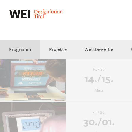
Programm
Projekte
Wettbewerbe
Presse
Empfehlungen
Videos
Fr. / Sa.
14./15.
März
Fr. / So.
30./01.