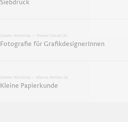
Siebdruck
Update–Workshop — Thomas Schrott (A)
Fotografie für GrafikdesignerInnen
Update–Workshop — Markus Weithas (A)
Kleine Papierkunde