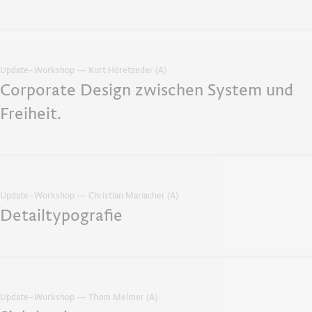
Update–Workshop — Kurt Höretzeder (A)
Corporate Design zwischen System und
Freiheit.
Update–Workshop — Christian Mariacher (A)
Detailtypografie
Update–Workshop — Thom Melmer (A)