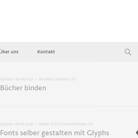
Über uns
Kontakt
Jobs
Update–Workshop — Bernhard Sanders (A)
Bücher binden
Update–Workshop — Rainer Erich Scheichelbauer (A)
Fonts selber gestalten mit Glyphs