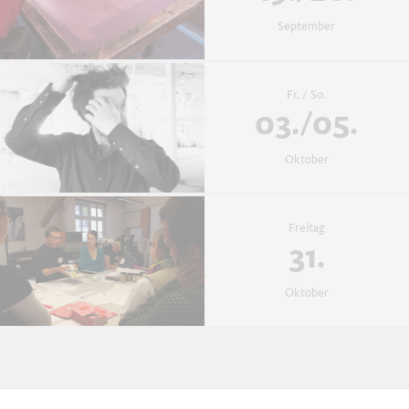
September
Fr. / So.
03./05.
Oktober
Freitag
31.
Oktober