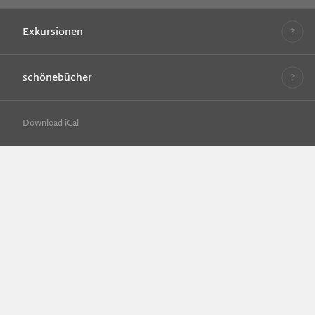
Exkursionen
schönebücher
Download iCal