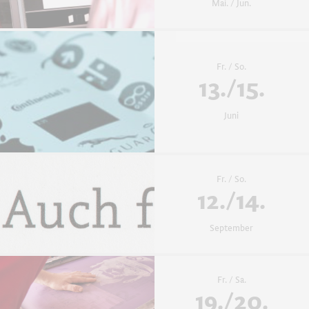
Mai. / Jun.
Fr. / So.
13./15.
Juni
Fr. / So.
12./14.
September
Fr. / Sa.
19./20.