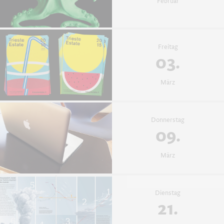
Februar
Freitag
03.
März
Donnerstag
09.
März
Dienstag
21.