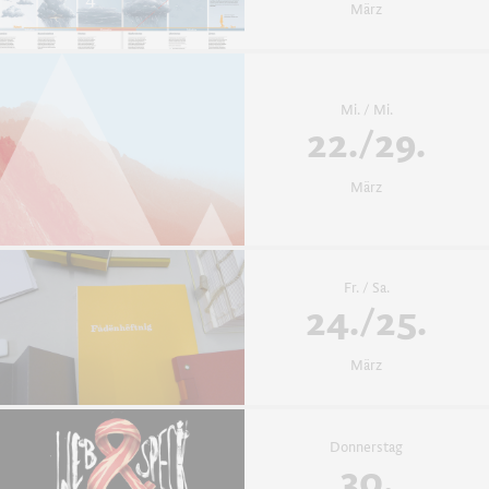
März
Mi. / Mi.
22./29.
März
Fr. / Sa.
24./25.
März
Donnerstag
30.