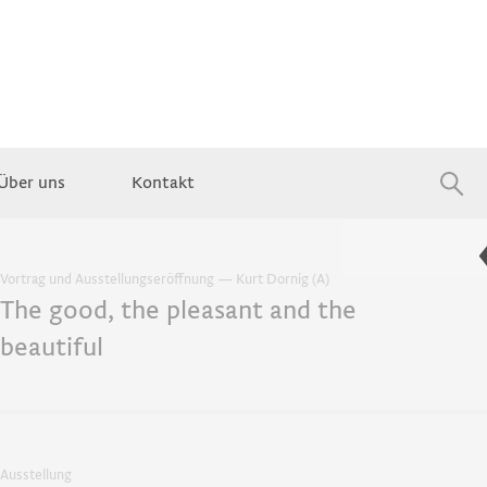
Über uns
Kontakt
Jobs
Vortrag und Ausstellungseröffnung — Kurt Dornig (A)
The good, the pleasant and the
beautiful
Ausstellung