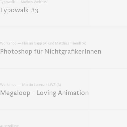
Typowalk — Markus Weithas
Typowalk #3
Workshop — Florian Gapp (A) und Matthias Triendl (A)
Photoshop für NichtgrafikerInnen
Workshop — Martin Lorenz / LWZ (A)
Megaloop - Loving Animation
Ausstellung