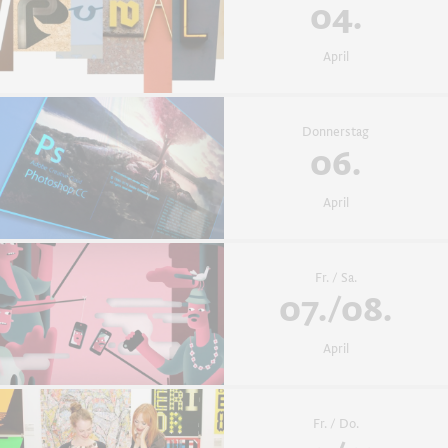
04.
April
Donnerstag
06.
April
Fr. / Sa.
07./08.
April
Fr. / Do.