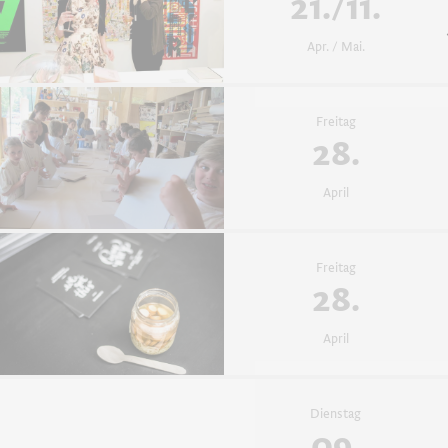
21./11.
Apr. / Mai.
Freitag
28.
April
Freitag
28.
April
Dienstag
09.