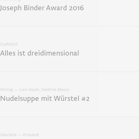
Joseph Binder Award 2016
GrafiKIDS
Alles ist dreidimensional
Vortrag — Lore Hayek, Sandrine Mause
Nudelsuppe mit Würstel #2
Überblick — Protokoll