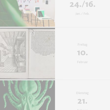
24./16.
Jan. / Feb.
Freitag
10.
Februar
Dienstag
21.