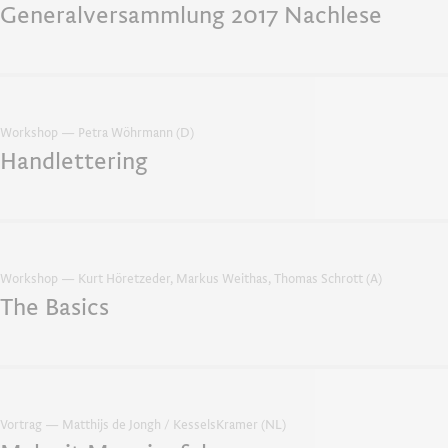
Generalversammlung 2017 Nachlese
Workshop — Petra Wöhrmann (D)
Handlettering
Workshop — Kurt Höretzeder, Markus Weithas, Thomas Schrott (A)
The Basics
Vortrag — Matthijs de Jongh / KesselsKramer (NL)