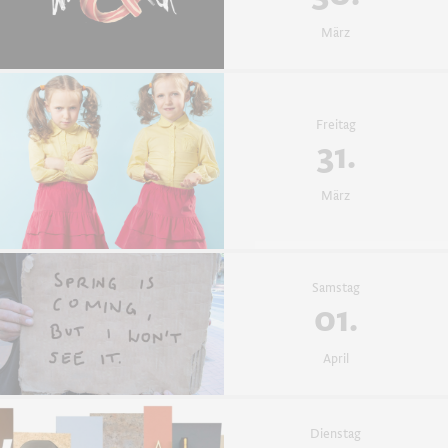
März
Freitag
31.
März
Samstag
01.
April
Dienstag