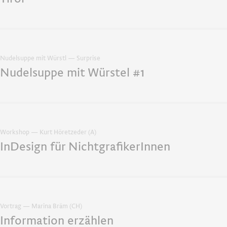
Nudelsuppe mit Würstl — Surprise
Nudelsuppe mit Würstel #1
Workshop — Kurt Höretzeder (A)
InDesign für NichtgrafikerInnen
Vortrag — Marina Bräm (CH)
Information erzählen