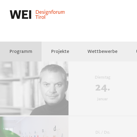
Programm
Projekte
Wettbewerbe
Presse
Empfehlungen
Videos
Dienstag
24.
Januar
Di. / Do.