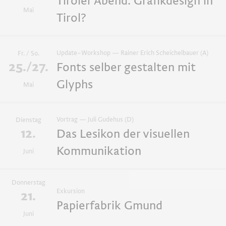
Tiroler Abend. Grafikdesign in
Mai
Tirol?
Update–Workshop — Rainer Erich Scheichelbauer (A)
Fr. / So.
25./27.
Fonts selber gestalten mit
Glyphs
Mai
Vortrag — Juli Gudehus (D)
Dienstag
12.
Das Lesikon der visuellen
Kommunikation
Juni
Donnerstag
Exkursion
21.
Papierfabrik Gmund
Juni