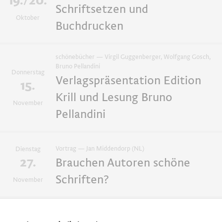
19./20.
Schriftsetzen und
Oktober
Buchdrucken
schönebücher — Virgil Guggenberger, Wolfgang Gosch,
Bruno Pellandini
Donnerstag
Verlagspräsentation Edition
15.
Krill und Lesung Bruno
November
Pellandini
Vortrag — Jan Middendorp (NL)
Dienstag
27.
Brauchen Autoren schöne
Schriften?
November