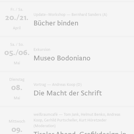
Fr. / Sa.
schönebücher
Update–Workshop — Bernhard Sanders (A)
20./21.
Bücher binden
April
weißraumcafés
Sa. / So.
Exkursion
05./06.
Download iCal
Museo Bodoniano
Mai
Dienstag
Vortrag — Andreas Koop (D)
08.
Die Macht der Schrift
Mai
weißraumcafé — Tom Jank, Helmut Benko, Andreas
Koop, Gerhild Purtscheller, Kurt Höretzeder
Mittwoch
(Moderation)
09.