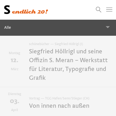
Presse
Empfehlungen
Suchen
Videos
Jobs
Alle
Alle
schönebücher — Siegfried Höllrigl (I)
Siegfried Höllrigl und seine
Montag
12.
Offizin S. Meran – Werkstatt
2027
2026
2025
2024
für Literatur, Typografie und
März
Grafik
Vorträge
Update–Workshops
Dienstag
Vortrag — TGG Hafen/Senn/Stieger (CH)
03.
Von innen nach außen
April
Exkursionen