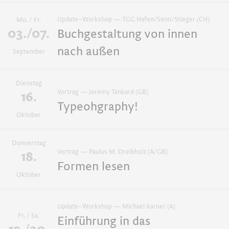
Update–Workshop — TGG Hafen/Senn/Stieger (CH)
Mo. / Fr.
03./07.
Buchgestaltung von innen
nach außen
September
Dienstag
Vortrag — Jeremy Tankard (GB)
16.
Typeohgraphy!
Oktober
Donnerstag
Vortrag — Paulus M. Dreibholz (A/GB)
18.
Formen lesen
Oktober
Update–Workshop — Michael Karner (A)
Fr. / Sa.
Einführung in das