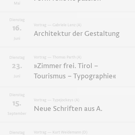
Mai
Dienstag
Vortrag — Gabriele Lenz (A)
16.
Architektur der Gestaltung
Juni
Vortrag — Thomas Parth (A)
Dienstag
23.
»Zimmer frei. Tirol –
Tourismus – Typographie«
Juni
Dienstag
Vortrag — Typejockeys (A)
15.
Neue Schriften aus A.
September
Vortrag — Kurt Weidemann (D)
Dienstag