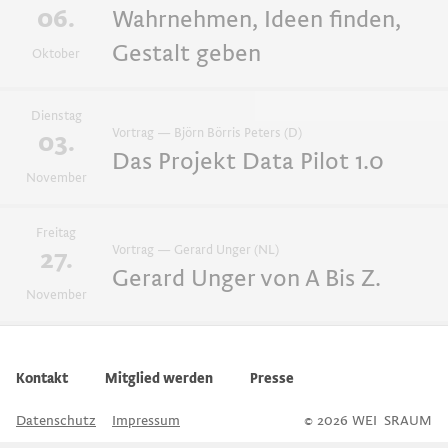
06.
Wahrnehmen, Ideen finden,
Gestalt geben
Oktober
Dienstag
Vortrag — Björn Börris Peters (D)
03.
Das Projekt Data Pilot 1.0
November
Freitag
Vortrag — Gerard Unger (NL)
27.
Gerard Unger von A Bis Z.
November
Kontakt
Mitglied werden
Presse
Datenschutz
Impressum
© 2026 WEI
S
SRAUM