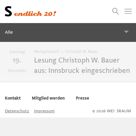
Presse
Empfehlungen
Suchen
Videos
Jobs
Alle
Alle
Werkgespräch — Christoph W. Bauer
Dienstag
19.
Lesung Christoph W. Bauer
aus: Innsbruck eingeschrieben
November
2027
2026
2025
2024
Workshops
Kontakt
Mitglied werden
Presse
Ausstellungen
Datenschutz
Impressum
© 2026 WEI
S
SRAUM
Überblick