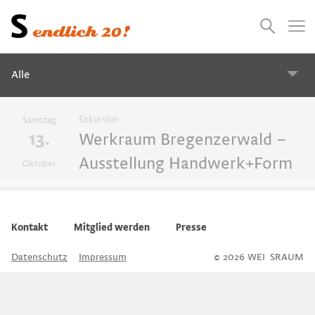
Presse
Empfehlungen
Suchen
Videos
Jobs
Alle
Alle
Exkursion
Samstag
13.
Werkraum Bregenzerwald –
Ausstellung Handwerk+Form
Oktober
2027
2026
2025
2024
Überblick
Kontakt
Mitglied werden
Presse
Empfehlung
Datenschutz
Impressum
© 2026 WEI
S
SRAUM
Exkursionen