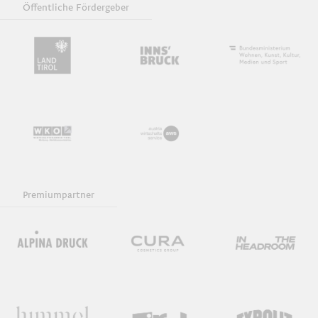
Öffentliche Fördergeber
Vorträge
Workshops
Ausstellungen
GrafiKIDS
Premiumpartner
Nudelsuppe mit Würstl
Typowalks
Diskussion