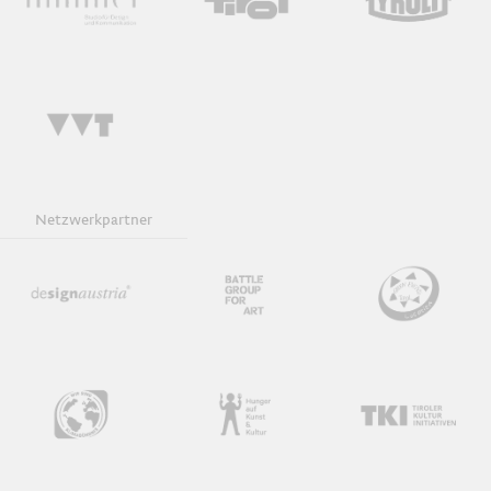
Ausstellungsführung
Infoabend
Keynote und Diskussion
Netzwerkpartner
Werkgespräche
Wettbewerb
Download iCal