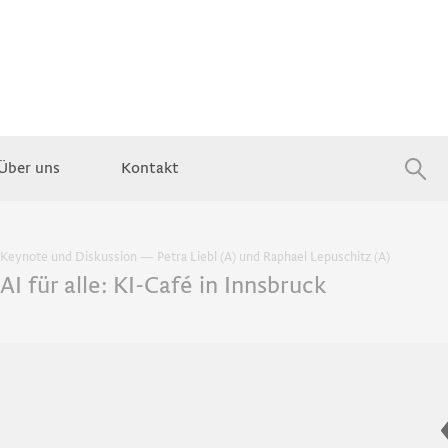
Über uns
Kontakt
Jobs
Keynote und Diskussion — Petra Liebl (A) und Raphael Lepuschitz (A)
AI für alle: KI-Café in Innsbruck