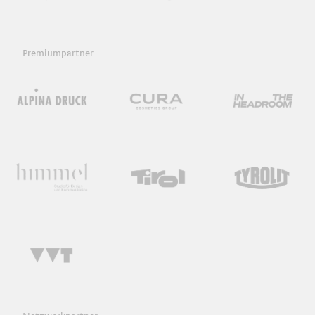
Gespräch
Premiumpartner
Präsentation
Ausstellungsführung
DerStandard-Podcast mit Zsolt Wilhelm – Live aus
Innsbruck
Diskussion
Download iCal