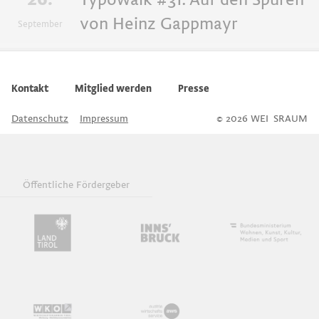
von Heinz Gappmayr
September
Workshops
GrafiKIDS
Kontakt
Mitglied werden
Presse
Datenschutz
Impressum
© 2026 WEI
S
SRAUM
Exkursionen
Buchpräsentationen
Öffentliche Fördergeber
Ausstellungen
Vorträge
Typowalks