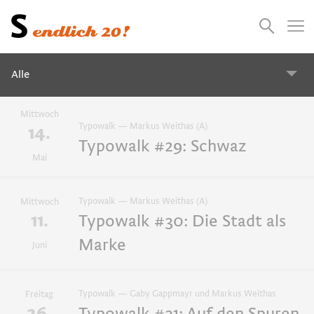
Presse
Empfehlungen
Suchen
Videos
Jobs
Alle
Mittwoch
Alle
Typowalk — Markus Weithas (A)
14.
Typowalk #29: Schwaz
Mai
2027
2026
2025
2024
Typowalk — Markus Weithas (A)
Mittwoch
Atelierbesuch
11.
Typowalk #30: Die Stadt als
Marke
Juni
Onlineworkshops
Typowalk — Gaby Gappmayr und Markus Weithas
Freitag
Insight - Impulse und Gespräch
26.
Typowalk #31: Auf den Spuren