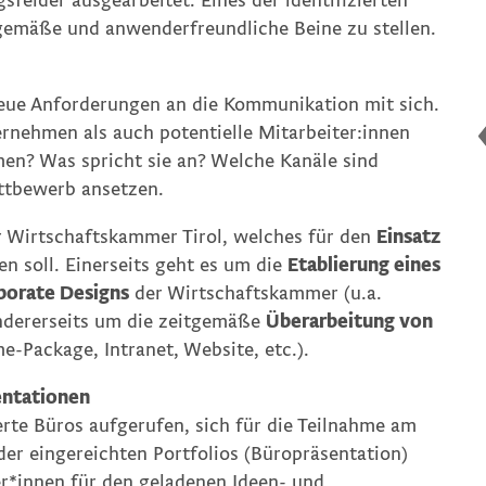
felder ausgearbeitet. Eines der identifizierten
tgemäße und anwenderfreundliche Beine zu stellen.
eue Anforderungen an die Kommunikation mit sich.
rnehmen als auch potentielle Mitarbeiter:innen
n? Was spricht sie an? Welche Kanäle sind
ettbewerb ansetzen.
r Wirtschaftskammer Tirol, welches für den
Einsatz
n soll. Einerseits geht es um die
Etablierung eines
porate Designs
der Wirtschaftskammer (u.a.
 andererseits um die zeitgemäße
Überarbeitung von
e-Package, Intranet, Website, etc.).
entationen
erte Büros aufgerufen, sich für die Teilnahme am
er eingereichten Portfolios (Büropräsentation)
r*innen für den geladenen Ideen- und