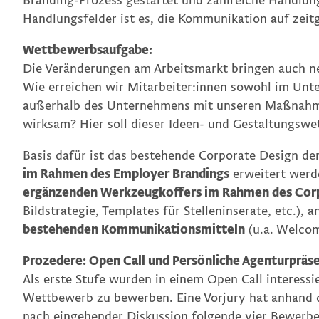
Branding-Prozess gestartet und zahlreiche Handlungs
Handlungsfelder ist es, die Kommunikation auf zei
Wettbewerbsaufgabe:
Die Veränderungen am Arbeitsmarkt bringen auch n
Wie erreichen wir Mitarbeiter:innen sowohl im Unte
außerhalb des Unternehmens mit unseren Maßnahme
wirksam? Hier soll dieser Ideen- und Gestaltungsw
Basis dafür ist das bestehende Corporate Design de
im Rahmen des Employer Brandings
erweitert werde
ergänzenden Werkzeugkoffers im Rahmen des Cor
Bildstrategie, Templates für Stelleninserate, etc.),
bestehenden Kommunikationsmitteln
(u.a. Welcom
Prozedere: Open Call und Persönliche Agenturpräs
Als erste Stufe wurden in einem Open Call interessi
Wettbewerb zu bewerben. Eine Vorjury hat anhand d
nach eingehender Diskussion folgende vier Bewerbe