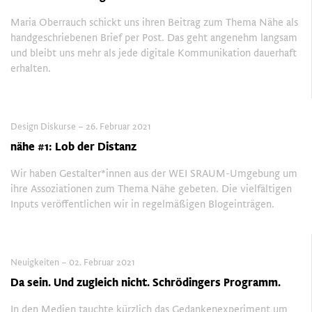
Maria Oberrauch schickt uns ihren Beitrag zum Thema Nähe als
handgeschriebenen Brief per Post. Das geht angenehm langsam
und bleibt uns mehr als jede digitale Kommunikation dauerhaft
erhalten.
Design Diskurse – 26. Februar 2021
nähe #1: Lob der Distanz
Wir haben Gestalter*innen aus der WEI SRAUM-Umgebung um
ihre Assoziationen zum Thema Nähe gebeten. Die vielfältigen
Inputs veröffentlichen wir in regelmäßigen Blogeinträgen.
Neuigkeiten – 02. Februar 2021
Da sein. Und zugleich nicht. Schrödingers Programm.
In den Medien tauchte kürzlich das Gedankenexperiment um