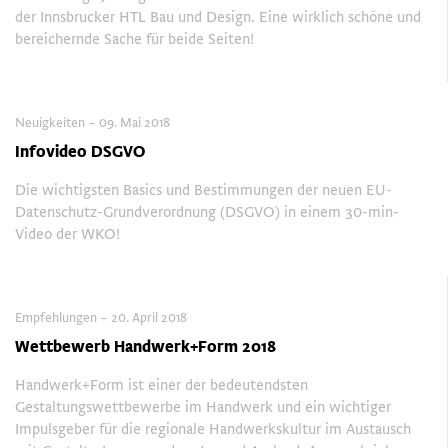
der Innsbrucker HTL Bau und Design. Eine wirklich schöne und
bereichernde Sache für beide Seiten!
Neuigkeiten – 09. Mai 2018
Infovideo DSGVO
Die wichtigsten Basics und Bestimmungen der neuen EU-
Datenschutz-Grundverordnung (DSGVO) in einem 30-min-
Video der WKO!
Empfehlungen – 20. April 2018
Wettbewerb Handwerk+Form 2018
Handwerk+Form ist einer der bedeutendsten
Gestaltungswettbewerbe im Handwerk und ein wichtiger
Impulsgeber für die regionale Handwerkskultur im Austausch