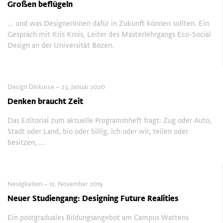
Großen beﬂügeln
... und was DesignerInnen dafür in Zukunft können sollten. Ein
Gespräch mit Kris Krois, Leiter des Masterlehrgangs Eco-Social
Design an der Universität Bozen.
Design Diskurse – 23. Januar 2020
Denken braucht Zeit
Das Editorial zum aktuelle Programmheft fragt: Zug oder Auto,
Stadt oder Land, bio oder billig, ich oder wir, teilen oder
besitzen, ...
Neuigkeiten – 12. November 2019
Neuer Studiengang: Designing Future Realities
Ein postgraduales Bildungsangebot am Campus Wattens