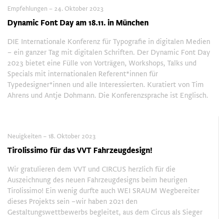
Empfehlungen – 24. Oktober 2023
Dynamic Font Day am 18.11. in München
DIE Inter­na­tionale Konferenz für Typo­grafie in digitalen Medien
– ein ganzer Tag mit digitalen Schriften. Der Dynamic Font Day
2023 bietet eine Fülle von Vorträgen, Workshops, Talks und
Specials mit internationalen Referent*innen für
Typedesigner*innen und alle Interessierten. Kuratiert von Tim
Ahrens und Antje Dohmann. Die Konfe­renz­sprache ist Englisch.
Neuigkeiten – 18. Oktober 2023
Tirolissimo für das VVT Fahrzeugdesign!
Wir gratulieren dem VVT und CIRCUS herzlich für die
Auszeichnung des neuen Fahrzeugdesigns beim heurigen
Tirolissimo! Ein wenig durfte auch WEI SRAUM Wegbereiter
dieses Projekts sein –wir haben 2021 den
Gestaltungswettbewerbs begleitet, aus dem Circus als Sieger