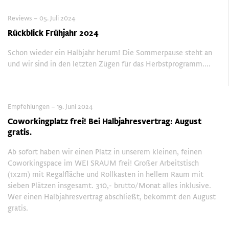
Reviews – 05. Juli 2024
Rückblick Frühjahr 2024
Schon wieder ein Halbjahr herum! Die Sommerpause steht an
und wir sind in den letzten Zügen für das Herbstprogramm....
Empfehlungen – 19. Juni 2024
Coworkingplatz frei! Bei Halbjahresvertrag: August
gratis.
Ab sofort haben wir einen Platz in unserem kleinen, feinen
Coworkingspace im WEI SRAUM frei! Großer Arbeitstisch
(1x2m) mit Regalfläche und Rollkasten in hellem Raum mit
sieben Plätzen insgesamt. 310,- brutto/Monat alles inklusive.
Wer einen Halbjahresvertrag abschließt, bekommt den August
gratis.