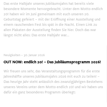
Das erste Halbjahr unseres Jubiläumsjahrs hat bereits viele
besondere Momente hervorgebracht. Unter dem Motto endlich
20! haben wir im Juni gemeinsam mit euch unseren 20.
Geburtstag gefeiert – mit der Eröffnung einer Ausstellung und
einem rauschenden Fest bis spät in die Nacht. Einen Link zu
allen Plakaten der Ausstellung finden Sie hier. Doch das war
längst nicht alles: Das erste Halbjahr war...
Neuigkeiten – 30. Januar 2026
OUT NOW: endlich 20! – Das Jubiläumsprogramm 2026!
Wir freuen uns sehr, das Veranstaltungsprogramm für die erste
Jahreshälfte unseres Jubiläumsjahrs 2026 mit euch zu teilen! –
Das heurige Jahr steht anlässlich des zwanzigjährigen Bestehens
unseres Vereins unter dem Motto endlich 20! und wir haben uns
dafür ein ganz besonderes Programm überlegt: