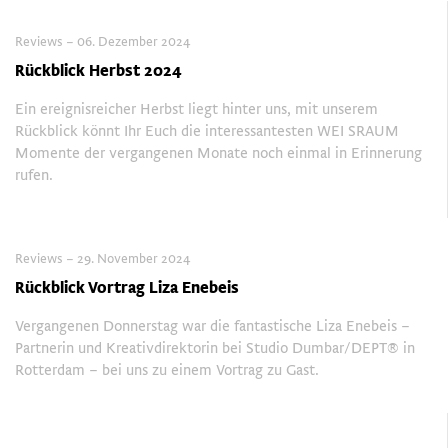
Reviews – 06. Dezember 2024
Rückblick Herbst 2024
Ein ereignisreicher Herbst liegt hinter uns, mit unserem
Rückblick könnt Ihr Euch die interessantesten WEI SRAUM
Momente der vergangenen Monate noch einmal in Erinnerung
rufen.
Reviews – 29. November 2024
Rückblick Vortrag Liza Enebeis
Vergangenen Donnerstag war die fantastische Liza Enebeis –
Partnerin und Kreativdirektorin bei Studio Dumbar/DEPT® in
Rotterdam – bei uns zu einem Vortrag zu Gast.