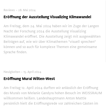
Reviews – 28. Mai 2024
Eröffnung der Ausstellung Visualizing Klimawandel
Am Freitag, dem 24. Mai 2024 haben wir im Zuge der Langen
Nacht der Forschung 2024 die Ausstellung Visualizing
Klimawandel eröffnet. Die Ausstellung zeigt mit ausgewählten
Beiträgen auf, wie wir über Klimathemen "visuell sprechen"
können und so auch für komplexe Themen eine gemeinsame
Sprache finden.
Neuigkeiten – 15. April 2024
Eröffnung Mural Wilten-West
Am Freitag 12. April 2024 durften wir anlässlich der Eröffnung
des Murals von Melanie Gandyra hohen Besuch im WEISSRAUM
willkommen heißen. Landeshauptmann Anton Mattle
persönlich hielt die Eröffnungsrede vor zahlreichen Gästen im