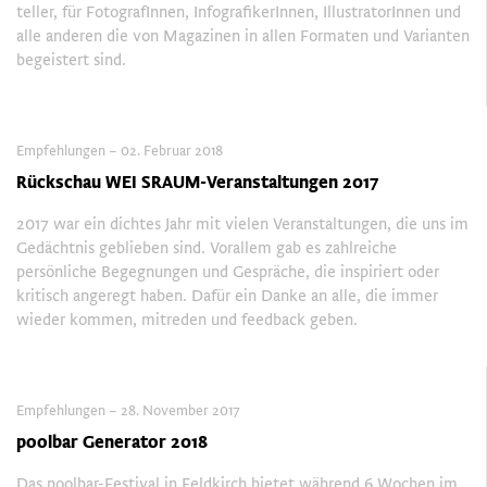
teller, für FotografInnen, InfografikerInnen, IllustratorInnen und
alle anderen die von Magazinen in allen Formaten und Varianten
begeistert sind.
Empfehlungen – 02. Februar 2018
Rückschau WEI SRAUM-Veranstaltungen 2017
2017 war ein dichtes Jahr mit vielen Veranstaltungen, die uns im
Gedächtnis geblieben sind. Vorallem gab es zahlreiche
persönliche Begegnungen und Gespräche, die inspiriert oder
kritisch angeregt haben. Dafür ein Danke an alle, die immer
wieder kommen, mitreden und feedback geben.
Empfehlungen – 28. November 2017
poolbar Generator 2018
Das poolbar-Festival in Feldkirch bietet während 6 Wochen im