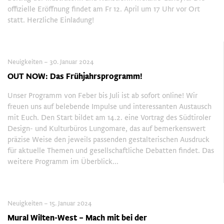
offizielle Eröffnung findet am Fr 12. April um 17 Uhr vor Ort
statt. Herzliche Einladung!
Neuigkeiten – 30. Januar 2024
OUT NOW: Das Frühjahrsprogramm!
Unser Programm von Feber bis Juli ist ab sofort online! Wir
freuen uns auf belebende Impulse und interessanten Austausch
mit Euch. Den Start bildet am 14.2. eine Vortrag des Südtiroler
Design- und Kulturbüros Lungomare, das auf bemerkenswert
präzise Weise den jeweils passenden gestalterischen Ausdruck
für aktuelle Themen und gesellschaftliche Debatten findet. Das
weitere Programm im Überblick...
Neuigkeiten – 15. Januar 2024
Mural Wilten-West – Mach mit bei der