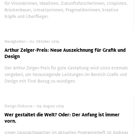
für Visionärinnen, Idealisten, Zukunftsforscherinnen, Utopisten,
Brückenbauer, Umsetzerinnen, Pragmatikerinnen, kreative
Köpfe und Überflieger.
Neuigkeiten – 02. Oktober 2019
Arthur Zelger-Preis: Neue Auszeichnung für Grafik und
Design
Der Arthur Zelger-Preis für gute Gestaltung wird 2020 erstmals
vergeben, um herausragende Leistungen im Bereich Grafik und
Design mit Tirol-Bezug zu würdigen.
Design Diskurse – 09. August 2019
Wer gestaltet die Welt? Oder: Der Anfang ist immer
vorn.
Unser Gesprächspartner im aktuellen Programmheft ist Andreas