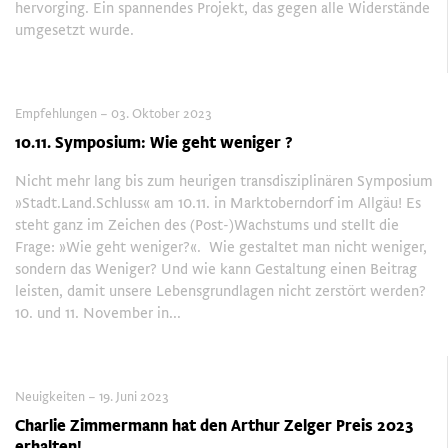
hervorging. Ein spannendes Projekt, das gegen alle Widerstände
umgesetzt wurde.
Empfehlungen – 03. Oktober 2023
10.11. Symposium: Wie geht weniger ?
Nicht mehr lang bis zum heurigen transdisziplinären Symposium
»Stadt.Land.Schluss« am 10.11. in Marktoberndorf im Allgäu! Es
steht ganz im Zeichen des (Post-)Wachstums und stellt die
Frage: »Wie geht weniger?«. Wie gestaltet man nicht weniger,
sondern das Weniger? Und wie kann Gestaltung einen Beitrag
leisten, damit unsere Lebensgrundlagen nicht zerstört werden?
10. und 11. November in...
Neuigkeiten – 19. Juni 2023
Charlie Zimmermann hat den Arthur Zelger Preis 2023
erhalten!