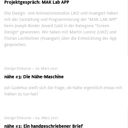
Projektgespräch: MAK Lab APP
Die Design- und Animationsstudios LWZ und Huangart haben
mit der Gestaltung und Programmierung der "MAK LAB APP"
beim Joseph Binder Award Gold in der Kategorie "Screen
Design" gewonnen. Wir haben mit Martin Lorenz (LWZ) und
Florian Lechleitner (Huangart) über die Entwicklung der App
gesprochen.
Design Diskurse – 26. März 2021
nähe #3: Die Nähe-Maschine
Juli Gudehus stellt sich die Frage, ob Nähe eigentlich etwas mit
Nähen zu tun hat?
Design Diskurse – 04. März 2021
nähe #2: Ein handgeschriebener Brief