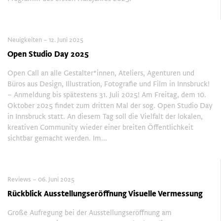
Neuigkeiten – 12. Juni 2025
Open Studio Day 2025
Open Call an alle Gestalter*innen, Ateliers, Agenturen und
Büros aus Design, Illustration, Fotografie und Film in Innsbruck!
– Anmeldung bis spätestens 31. Juli 2025! Am Freitag, dem 10.
Oktober 2025 findet zum dritten Mal der sog. Open Studio Day
in Innsbruck statt. An diesem Tag soll die Vielfalt der lokalen,
kreativen Community wieder einer breiten Öffentlichkeit
sichtbar gemacht werden. Im...
Reviews – 06. Juni 2025
Rückblick Ausstellungseröffnung Visuelle Vermessung
Große Aufregung bei der Ausstellungseröffnung am