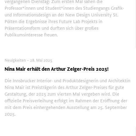
vergangenen Dienstag: Zum ersten Mal sahen die
Professor*innen und Student*innen des Studiengangs Grafik-
und Informationsdesign an der New Design University St.
Pölten die Ergebnisse ihres Future Lab Projekts in
Präsentationsform und durften sich über großes
Publikumsinteresse freuen.
Neuigkeiten – 28. Mai 2025
Nina Mair erhält den Arthur Zelger-Preis 2025!
Die Innsbrucker Interior- und Produktdesignerin und Architektin
Nina Mair ist Preisträgerin des Arthur Zelger-Preises für gute
Gestaltung, der 2025 zum vierten Mal vergeben wird. Die
offizielle Preisverleihung erfolgt im Rahmen der Eröffnung der
mit dem Preis einhergehenden Ausstellung am 25. September
2025.