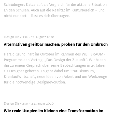
Schrödingers Katze auf, als Vergleich für die aktuelle Situation
an den Schulen. Auch auf die Realität im Kulturbereich – und
nicht nur dort – lässt es sich übertragen.
Design Diskurse – 12. August 2020
Alternativen greifbar machen: proben für den Umbruch
Harald Gründl hält im Oktober im Rahmen des WEI SRAUM-
Programms den Vortrag „Das Design der Zukunft“. Wir haben
ihn zu einem Gespräch über seine Beobachtungen in 25 Jahren
als Designer gebeten. Es geht dabei um Statuskonsum,
Kreislaufwirtschaft, neue Ideen von Arbeit und um Werkzeuge
für die notwendige Designrevolution.
Design Diskurse – 23. Januar 2020
Wie reale Utopien im Kleinen eine Transformation im