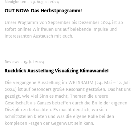
Neuigkeiten – 29. August 2024
OUT NOW: Das Herbstprogramm!
Unser Programm von September bis Dezember 2024 ist ab
sofort online! Wir freuen uns auf belebende Impulse und
interessanten Austausch mit euch.
Reviews – 15. Juli 2024
Rückblick Ausstellung Visualizing Klimawandel
Die vergangene Ausstellung im WEI SRAUM (24. Mai – 12. Juli
2024) ist auf besonders große Resonanz gestoßen. Das hat uns
gezeigt, wie viel Sinn es macht, Themen die unsere
Gesellschaft als Ganzes betreffen durch die Brille der eigenen
Disziplin zu betrachten. Es macht deutlich, wo sich
Schnittstellen bieten und was die eigene Rolle bei den
komplexen Fragen der Gegenwart sein kann.