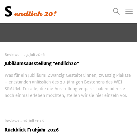
Presse
Empfehlungen
Suchen
Videos
Jobs
Reviews – 23. Juli 2026
Jubiläumsausstellung "endlich20"
Was für ein Jubiläum! Zwanzig Gestalter:innen, zwanzig Plakate
– entstanden anlässlich des 20-jährigen Bestehens des WEI
SRAUM. Für alle, die die Ausstellung verpasst haben oder sie
noch einmal erleben möchten, stellen wir sie hier einzeln vor.
Reviews – 16. Juli 2026
Rückblick Frühjahr 2026