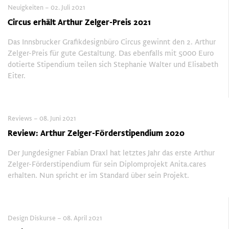
Neuigkeiten – 02. Juli 2021
Circus erhält Arthur Zelger-Preis 2021
Das Innsbrucker Grafikdesignbüro Circus gewinnt den 2. Arthur
Zelger-Preis für gute Gestaltung. Das ebenfalls mit 5000 Euro
dotierte Stipendium teilen sich Stephanie Walter und Elisabeth
Eiter.
Reviews – 08. Juni 2021
Review: Arthur Zelger-Förderstipendium 2020
Der Jungdesigner Fabian Draxl hat letztes Jahr das erste Arthur
Zelger-Förderstipendium für sein Diplomprojekt Anita.cares
erhalten. Nun spricht er im Standard über sein Projekt.
Design Diskurse – 08. April 2021