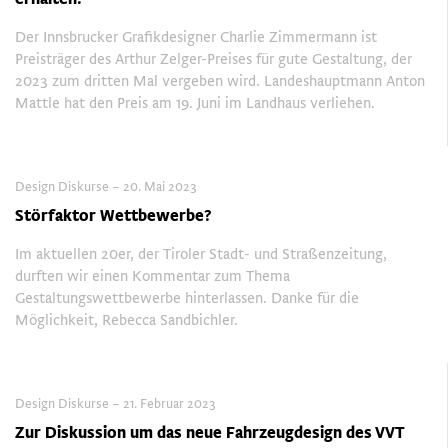
Der Innsbrucker Grafikdesigner Charlie Zimmermann ist
Preisträger des Arthur Zelger-Preises für gute Gestaltung, der
2023 zum dritten Mal vergeben wird. Landeshauptmann Anton
Mattle hat den Preis am 19. Juni im Landhaus verliehen.
Design Diskurse – 20. Mai 2023
Störfaktor Wettbewerbe?
Im aktuellen 20er, der Tiroler Stadt- und Straßenzeitung,
durften wir einen Kommentar zum Thema
Gestaltungswettbewerbe hinterlassen. Danke für die
Möglichkeit, Rebecca Sandbichler.
Design Diskurse – 21. Februar 2023
Zur Diskussion um das neue Fahrzeugdesign des VVT