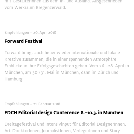
mit GestalterInnen aus dem In- und Ausland. Ausgeschrieben
vom Werkraum Bregenzerwald.
Empfehlungen – 20. April 2018
Forward Festival
Forward bringt auch heuer wieder internationale und lokale
Kreative zusammen, die in einer spannenden Atmosphäre
Einblicke in ihre Erfolgsgeschichten geben. Vom 26.–28. April in
München, am 30./31. Mai in München, dann im Zürich und
Hamburg.
Empfehlungen – 21. Februar 2018
EDCH Editorial design Conference 8.–10.3. in München
Dreitagefestival und Intensivinput für Editorial DesignerInnen,
Art-DirektorInnen, JournalistInnen, VerlegerInnen und ­Story­