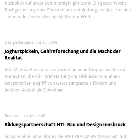
Rückblick auf unser Sommerhighlight 2018: Ein ganze Woche
Buchgestaltung vom Feinsten unter Anleitung von Jost Hochuli
- einem der besten Buchgestalter der Welt.
Design Diskurse – 12. Juli 2018
Joghurtpickeln, Gehirnforschung und die Macht der
Realität
Mit Markus Hanzer starten wir eine neue Gesprächsreihe mit
Menschen, die mit ihrer Haltung die Diskussion um einen
zeitgemäßen Begriff von Gestaltungsarbeit fördern und
beleben.Artikel als Download
Reviews – 22. Mai 2018
Bildungspartnerschaft HTL Bau und Design Innsbruck
Schon einige Jahre gibt es die WEI SRAUM-Partnerschaft mit