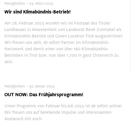
Neuigkeiten – 04. März 2025
Wir sind Klimabündnis-Betrieb!
Am 28. Februar 2025 wurden wir im Festsaal des Tiroler
Landhauses in Anwesenheit von Landesrat René Zumtobel als
Klimabündnis-Betrieb und Green Location Tirol ausgezeichnet.
Wir freuen uns sehr, ab sofort Partner im Klimabündnis-
Netzwerk und damit einer von über 160 Klimabündnis-
Betrieben in Tirol bzw. von über 1.700 in ganz Österreich zu
sein.
Neuigkeiten – 30. Januar 2025
OUT NOW: Das Frühjahrsprogramm!
Unser Programm von Februar bis Juli 2025 ist ab sofort online!
Wir freuen uns auf belebende Impulse und interessanten
Austausch mit euch.