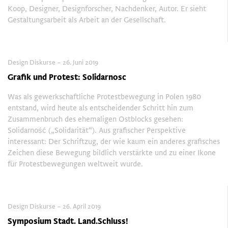
Koop, Designer, Designforscher, Nachdenker, Autor. Er sieht
Gestaltungsarbeit als Arbeit an der Gesellschaft.
Design Diskurse – 26. Juni 2019
Grafik und Protest: Solidarnosc
Was als gewerkschaftliche Protestbewegung in Polen 1980
entstand, wird heute als entscheidender Schritt hin zum
Zusammenbruch des ehemaligen Ostblocks gesehen:
Solidarność („Solidarität“). Aus grafischer Perspektive
interessant: Der Schriftzug, der wie kaum ein anderes grafisches
Zeichen diese Bewegung bildlich verstärkte und zu einer Ikone
für Protestbewegungen weltweit wurde.
Design Diskurse – 26. April 2019
Symposium Stadt. Land.Schluss!