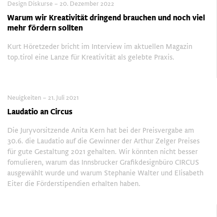
Design Diskurse – 20. Dezember 2022
Warum wir Kreativität dringend brauchen und noch viel
mehr fördern sollten
Kurt Höretzeder bricht im Interview im aktuellen Magazin
top.tirol eine Lanze für Kreativität als gelebte Praxis.
Neuigkeiten – 21. Juli 2021
Laudatio an Circus
Die Juryvorsitzende Anita Kern hat bei der Preisvergabe am
30.6. die Laudatio auf die Gewinner der Arthur Zelger Preises
für gute Gestaltung 2021 gehalten. Wir könnten nicht besser
fomulieren, warum das Innsbrucker Grafikdesignbüro CIRCUS
ausgewählt wurde und warum Stephanie Walter und Elisabeth
Eiter die Förderstipendien erhalten haben.