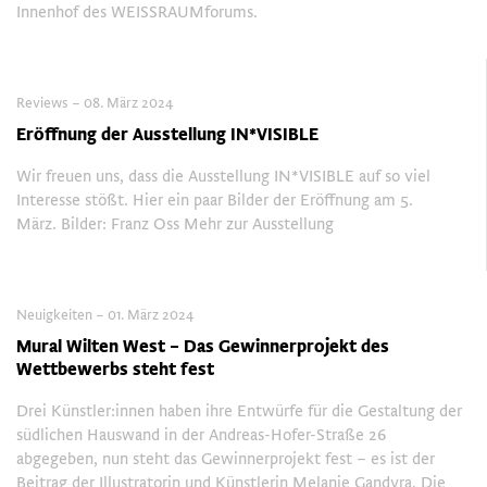
Innenhof des WEISSRAUMforums.
Reviews – 08. März 2024
Eröffnung der Ausstellung IN*VISIBLE
Wir freuen uns, dass die Ausstellung IN*VISIBLE auf so viel
Interesse stößt. Hier ein paar Bilder der Eröffnung am 5.
März. Bilder: Franz Oss Mehr zur Ausstellung
Neuigkeiten – 01. März 2024
Mural Wilten West – Das Gewinnerprojekt des
Wettbewerbs steht fest
Drei Künstler:innen haben ihre Entwürfe für die Gestaltung der
südlichen Hauswand in der Andreas-Hofer-Straße 26
abgegeben, nun steht das Gewinnerprojekt fest – es ist der
Beitrag der Illustratorin und Künstlerin Melanie Gandyra. Die