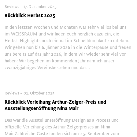
Reviews – 17. Dezember 2025
Rückblick Herbst 2025
In den letzten Wochen und Monaten war sehr viel los bei uns
im WEISSRAUM und wir laden euch herzlich dazu ein, die
Herbst-Highlights noch einmal im Schnelldurchlauf zu erleben.
Wir gehen nun bis 6. Jänner 2026 in die Winterpause und freuen
uns bereits auf das Jahr 2026, in dem wir wieder sehr viel vor
haben: Wir begehen im kommenden Jahr nämlich unser
zwanzigjähriges Vereinsbestehen und das...
Reviews – 02. Oktober 2025
Rückblick Verleihung Arthur-Zelger-Preis und
Ausstellungseröffnung Nina Mair
Das war die Ausstellunseröffnung Design as a Process und
offizielle Verleihung des Arthur Zelgerpreises an Nina
Mair.Zahlreiche Gäste fanden sich am 25. September zum