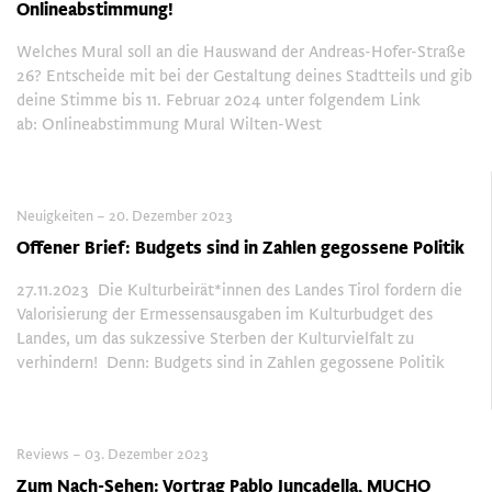
Onlineabstimmung!
Welches Mural soll an die Hauswand der Andreas-Hofer-Straße
26? Entscheide mit bei der Gestaltung deines Stadtteils und gib
deine Stimme bis 11. Februar 2024 unter folgendem Link
ab: Onlineabstimmung Mural Wilten-West
Neuigkeiten – 20. Dezember 2023
Offener Brief: Budgets sind in Zahlen gegossene Politik
27.11.2023 Die Kulturbeirät*innen des Landes Tirol fordern die
Valorisierung der Ermessensausgaben im Kulturbudget des
Landes, um das sukzessive Sterben der Kulturvielfalt zu
verhindern! Denn: Budgets sind in Zahlen gegossene Politik
Reviews – 03. Dezember 2023
Zum Nach-Sehen: Vortrag Pablo Juncadella, MUCHO