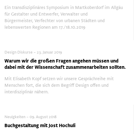
Ein transdisziplinäres Symposium in Martkoberdorf im Allgäu
für Gestalter und Entwerfer, Verwalter und
Bürgermeister, Verfechter von urbanen Städten und
lebenswerten Regionen am 17./18.10.2019
Design Diskurse – 23. Januar 2019
Warum wir die großen Fragen angehen müssen und
dabei mit der Wissenschaft zusammenarbeiten sollten.
Mit Elisabeth Kopf setzen wir unsere Gesprächreihe mit
Menschen fort, die sich dem Begriff Design offen und
interdisziplinär nähern.
Neuigkeiten – 09. August 2018
Buchgestaltung mit Jost Hochuli