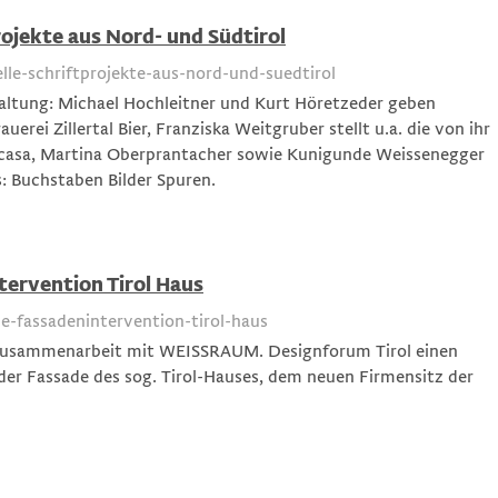
rojekte aus Nord- und Südtirol
le-schriftprojekte-aus-nord-und-suedtirol
altung: Michael Hochleitner und Kurt Höretzeder geben
erei Zillertal Bier, Franziska Weitgruber stellt u.a. die von ihr
incasa, Martina Oberprantacher sowie Kunigunde Weissenegger
s: Buchstaben Bilder Spuren.
tervention Tirol Haus
he-fassadenintervention-tirol-haus
 Zusammenarbeit mit WEISSRAUM. Designforum Tirol einen
er Fassade des sog. Tirol-Hauses, dem neuen Firmensitz der