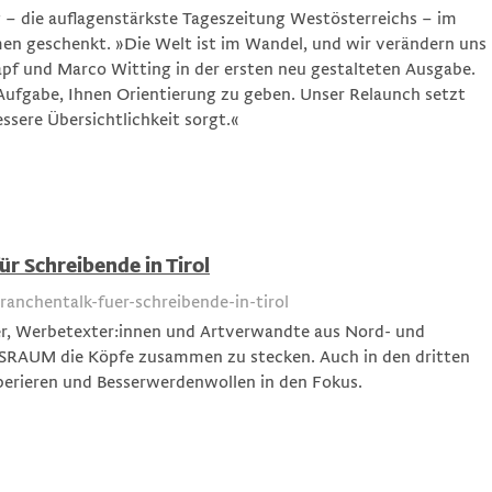
g – die auflagenstärkste Tageszeitung Westösterreichs – im
en geschenkt. »Die Welt ist im Wandel, und wir verändern uns
apf und Marco Witting in der ersten neu gestalteten Ausgabe.
e Aufgabe, Ihnen Orientierung zu geben. Unser Relaunch setzt
ssere Übersichtlichkeit sorgt.«
r Schreibende in Tirol
anchentalk-fuer-schreibende-in-tirol
ter, Werbetexter:innen und Artverwandte aus Nord- und
ISSRAUM die Köpfe zusammen zu stecken. Auch in den dritten
perieren und Besserwerdenwollen in den Fokus.