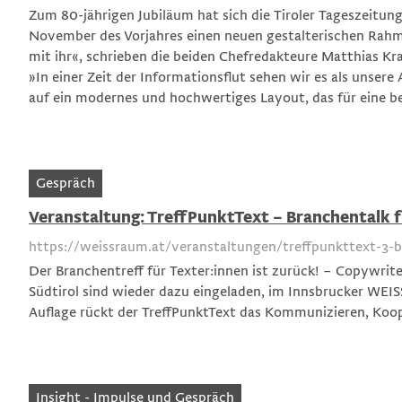
Zum 80-jährigen Jubiläum hat sich die Tiroler Tageszeitun
November des Vorjahres einen neuen gestalterischen Rahm
mit ihr«, schrieben die beiden Chefredakteure Matthias Kr
»In einer Zeit der Informationsflut sehen wir es als unser
auf ein modernes und hochwertiges Layout, das für eine be
Gespräch
Veranstaltung: TreffPunktText – Branchentalk fü
https://weissraum.at/veranstaltungen/treffpunkttext-3-br
Der Branchentreff für Texter:innen ist zurück! – Copywri
Südtirol sind wieder dazu eingeladen, im Innsbrucker WE
Auflage rückt der TreffPunktText das Kommunizieren, Koo
Insight - Impulse und Gespräch